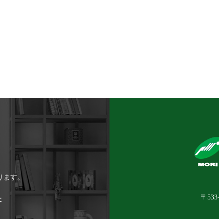
ります。
〒53
社